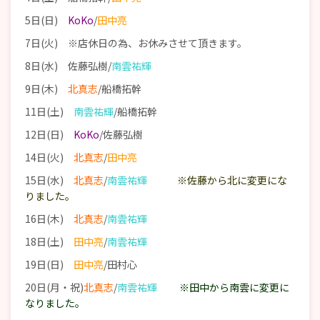
5日(日)
KoKo
/
田中亮
7日(火) ※店休日の為、お休みさせて頂きます。
8日(水) 佐藤弘樹/
南雲祐輝
9日(木)
北真志
/船橋拓幹
11日(土)
南雲祐輝
/船橋拓幹
12日(日)
KoKo
/佐藤弘樹
14日(火)
北真志
/
田中亮
15日(水)
北真志
/
南雲祐輝
※佐藤から北に変更にな
りました。
16日(木)
北真志
/
南雲祐輝
18日(土)
田中亮
/
南雲祐輝
19日(日)
田中亮
/田村心
20日(月・祝)
北真志
/
南雲祐輝
※田中から南雲に変更に
なりました。