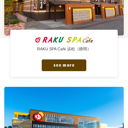
RAKU SPA Café 浜松（静岡）
see more