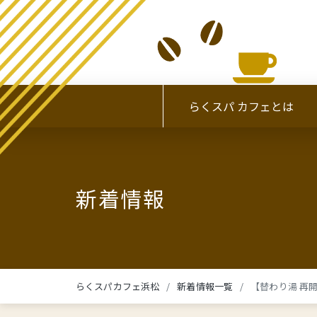
らくスパ カフェとは
新着情報
らくスパカフェ浜松
新着情報一覧
【替わり湯 再