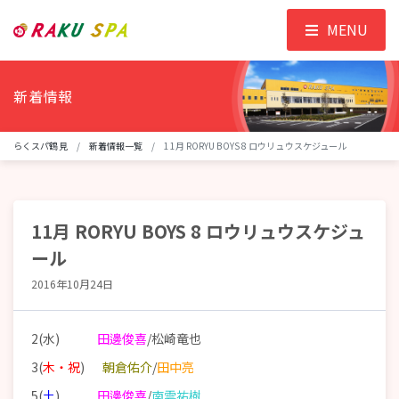
MENU
新着情報
らくスパ鶴見
新着情報一覧
11月 RORYU BOYS 8 ロウリュウスケジュール
11月 RORYU BOYS 8 ロウリュウスケジュ
ール
2016年10月24日
2(水)
田邊俊喜
/松崎竜也
3(
木・祝
)
朝倉佑介
/
田中亮
5(
土
)
田邊俊喜
/
南雲祐樹