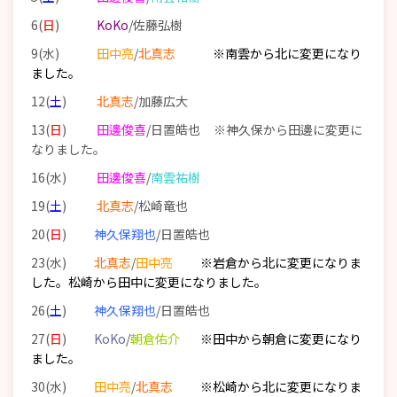
6(
日
)
KoKo
/佐藤弘樹
9(水)
田中亮
/
北真志
※南雲から北に変更になり
ました。
12(
土
)
北真志
/加藤広大
13(
日
)
田邊俊喜
/日置皓也 ※神久保から田邊に変更に
なりました。
16(水)
田邊俊喜
/
南雲祐樹
19(
土
)
北真志
/松崎竜也
20(
日
)
神久保翔也
/日置皓也
23(水)
北真志
/
田中亮
※岩倉から北に変更になりま
した。
松崎から田中に変更になりました。
26(
土
)
神久保翔也
/日置皓也
27(
日
)
KoKo
/
朝倉佑介
※田中から朝倉に変更になり
ました。
30(水)
田中亮
/
北真志
※松崎から北に変更になりま