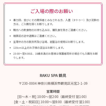
ご入場の際のお願い
暴力団、並びにその関係者とみなされる方、入墨（タトゥー）及び泥酔の
方は、ご入館を固くお断りします。
館内への飲食物のお持ち込みは、離乳食を除きご遠慮ください。
精算前の途中退館はご遠慮ください。
生理中の方の脱衣所及び浴場、岩盤浴の使用はお断りします。
120cm以上のお子様の混浴はお断りします。
23:00〜翌4:00は、18歳未満のお客様は保護者同伴の場合でも入館をお断
りします。
RAKU SPA 鶴見
〒230-0004 神奈川県横浜市鶴見区元宮2-1-39
営業時間
[日～木・祝] 10:00～翌2:00（最終受付 翌1:00）
[金・土・祝前日] 10:00～翌8:00（最終受付 翌1:00）