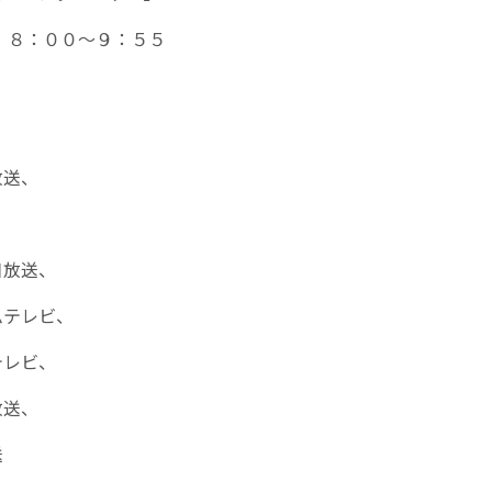
 ８：００～９：５５
放送、
、
日放送、
ムテレビ、
テレビ、
放送、
送