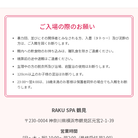
ご入場の際のお願い
暴力団、並びにその関係者とみなされる方、入墨（タトゥー）及び泥酔の
方は、ご入館を固くお断りします。
館内への飲食物のお持ち込みは、離乳食を除きご遠慮ください。
精算前の途中退館はご遠慮ください。
生理中の方の脱衣所及び浴場、岩盤浴の使用はお断りします。
120cm以上のお子様の混浴はお断りします。
23:00〜翌4:00は、18歳未満のお客様は保護者同伴の場合でも入館をお断
りします。
RAKU SPA 鶴見
〒230-0004 神奈川県横浜市鶴見区元宮2-1-39
営業時間
[日～木・祝] 10:00～翌2:00（最終受付 翌1:00）