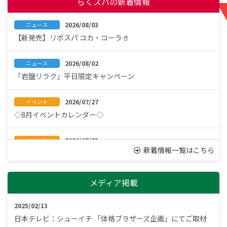
らくスパの新着情報
納品が完了した店舗より順次販売し、店頭にてご案内いたし
2026/08/03
ニュース
ます。
【新発売】リポスパ コカ・コーラ🥤
なお、販売開始までの期間は、入荷後に店頭でお引換ができ
る『引換証』にてご案内いたします。
2026/08/02
ニュース
「岩盤リラク」平日限定キャンペーン
神奈川県の条例に伴い、18歳未満の方は保護者同伴の場合
でも23:00までのご利用となります。
2026/07/27
イベント
現在BBQの新規予約を一時見合わせております。
◇8月イベントカレンダー◇
お客様にはご迷惑おかけいたしますが、何卒ご理解の程よろ
しくお願いいたします。
2026/07/23
イベント
新着情報一覧はこちら
ホロライブ×極楽湯 RAKU SPAコラボ～ふためぐり～ 開催決
■決済方法：海外系バーコード決済以外は基本ご利用可能です
定！
■ロッカーに入らないお手荷物はフロントにてお預かりしており
ます
メディア掲載
2026/07/21
イベント
■お子様でロッカーが必要な場合は有料(100円)にて貸出してお
極楽湯RAKU SPA×すみっコぐらし コラボ 開催決定
ります
2025/02/13
日本テレビ：シューイチ 「体格ブラザーズ企画」にてご取材
■無料送迎バスに乗れなかったお客様へ市営バスのご案内■