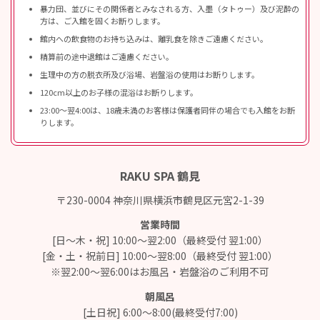
暴力団、並びにその関係者とみなされる方、入墨（タトゥー）及び泥酔の
方は、ご入館を固くお断りします。
館内への飲食物のお持ち込みは、離乳食を除きご遠慮ください。
精算前の途中退館はご遠慮ください。
生理中の方の脱衣所及び浴場、岩盤浴の使用はお断りします。
120cm以上のお子様の混浴はお断りします。
23:00〜翌4:00は、18歳未満のお客様は保護者同伴の場合でも入館をお断
りします。
RAKU SPA 鶴見
〒230-0004 神奈川県横浜市鶴見区元宮2-1-39
営業時間
[日～木・祝] 10:00～翌2:00（最終受付 翌1:00）
[金・土・祝前日] 10:00～翌8:00（最終受付 翌1:00）
※翌2:00～翌6:00はお風呂・岩盤浴のご利用不可
朝風呂
[土日祝] 6:00～8:00(最終受付7:00)