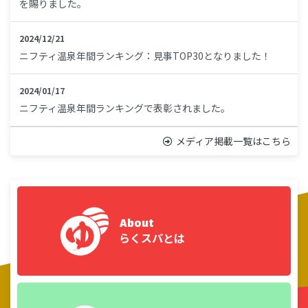
2026/07/06
イベント
を賜りました。
＜送迎バスの案内はコチラ＞
7/18～9/23 ちびっこプールのご案内
●川崎駅の場合
2024/12/21
2026/07/01
ニュース
ニフティ温泉年間ランキング：見事TOP30となりました！
川崎駅西口バス乗り場52番
7月熱波イベント🔥
臨港バス：川50鶴見駅西口行きにて、「新鶴見橋」もしく
2024/01/17
は「変電所前」で下車し徒歩15分
2026/06/27
イベント
ニフティ温泉年間ランキングで表彰されました。
●鶴見駅の場合
◇7月イベントカレンダー◇
鶴見駅西口バス乗り場7番
メディア掲載一覧はこちら
2023/04/20
2026/06/17
イベント
日本テレビ「ZIP！」様でご紹介頂きました。
臨港バス：川50 川崎駅行きにて、「新鶴見橋」で下車し徒
極楽湯・RAKU SPA×JOCHUMコラボ 開催決定！
歩15分
2023/04/07
●武蔵小杉駅の場合
2026/06/13
キャンペーン
日本テレビ「スクール革命！」様でご紹介いただきました
川崎鶴見臨港バスの川55川崎駅西口行に乗り、「新鶴見小
About
岩盤リラクより夏のキャンペーンのご案内🌴
学校南」で下車し徒歩15分
らくスパとは
2022/12/11
日本テレビ「有吉の壁」撮影舞台になりました
2022/10/23