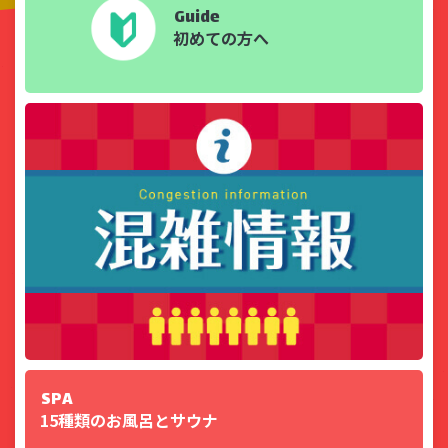
日本テレビ「ゼロイチ」様でご紹介頂きました。
Guide
初めての方へ
2022/09/27
「めざましテレビ」様でご紹介頂きました。
2021/09/27
「神奈川新聞」の記事にてご紹介いただきました！
2020/02/13
「pouch」の記事にてご紹介いただきました！
SPA
15種類のお風呂とサウナ