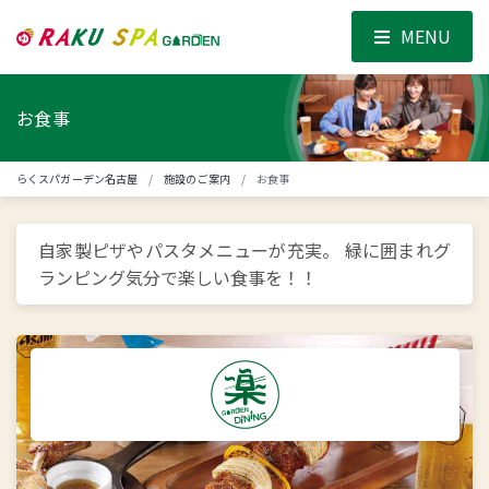
MENU
お食事
らくスパガーデン名古屋
施設のご案内
お食事
自家製ピザやパスタメニューが充実。
緑に囲まれグ
ランピング気分で楽しい食事を！！