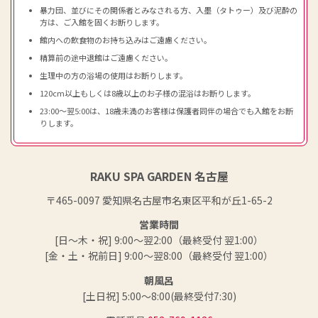
暴力団、並びにその関係者とみなされる方、入墨（タトゥー）及び泥酔の
方は、ご入館を固くお断りします。
館内への飲食物のお持ち込みはご遠慮ください。
精算前の途中退館はご遠慮ください。
生理中の方の浴場の使用はお断りします。
120cm以上もしくは8歳以上のお子様の混浴はお断りします。
23:00～翌5:00は、18歳未満のお客様は保護者同伴の場合でも入館をお断
りします。
RAKU SPA GARDEN 名古屋
〒465-0097 愛知県名古屋市名東区平和が丘1-65-2
営業時間
[日～木・祝] 9:00～翌2:00（最終受付 翌1:00）
[金・土・祝前日] 9:00～翌8:00（最終受付 翌1:00）
朝風呂
[土日祝] 5:00～8:00(最終受付7:30)