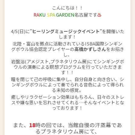
こんにちは！！
RA
KU
S
PA
GARDEN
名古屋です
♨
4/5(日)に”
ヒーリングミュージックイベント
”を開催いた
します！
北陸・富山を拠点に活動されているISBA国際シンギン
グボウル協会認定プレイヤーの
高橋かずしさん
をお招き
し、
岩盤浴(アメジスト,プラネタリウム房)にてシンギングボ
ウルの演奏による瞑想プログラムを行っていただきま
す！！
瞳を閉じて己の呼吸に集中し、自分自身と向き合い、シ
ンギングボウルによって奏でられる音色によって得られ
る未知の感覚。
癒しやリラクゼーション効果はもちろん、日々のストレ
スや嫌な思いを忘れさせてくれる…そんなイベントとな
っております！
また、
18
時の回では、当館自慢の汗蒸幕であ
るプラネタリウム房にて、