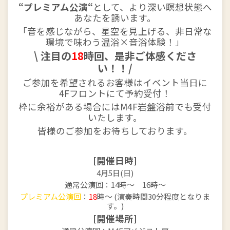
“プレミアム公演“
として、より深い瞑想状態へ
あなたを誘います。
「音を感じながら、星空を見上げる、非日常な
環境で味わう温浴×音浴体験！」
\ 注目の
18
時回、是非ご体感くださ
い！！/
ご参加を希望されるお客様はイベント当日に
4Fフロントにて予約受付！
枠に余裕がある場合にはM4F岩盤浴前でも受付
いたします。
皆様のご参加をお待ちしております。
[開催日時]
4月5日(日)
通常公演回：14時～ 16時～
プレミアム公演回
：
18
時～ (演奏時間30分程度となりま
す。)
[開催場所]