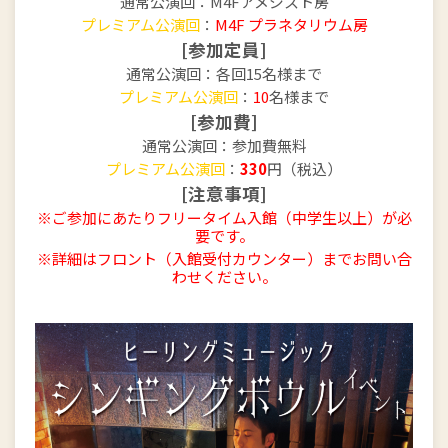
通常公演回：M4Fアメジスト房
プレミアム公演回
：
M4F プラネタリウム房
[参加定員]
通常公演回：各回15名様まで
プレミアム公演回
：
10
名様まで
[参加費]
通常公演回：参加費無料
プレミアム公演回
：
330
円（税込）
[注意事項]
※ご参加にあたりフリータイム入館（中学生以上）が必
要です。
※詳細はフロント（入館受付カウンター）までお問い合
わせください。