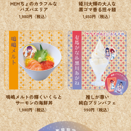
MEMちょのカラフルな
姫川大輝の大人な
バズパエリア
黒ゴマ香る担々麺
1,980円（税込）
1,650円（税込）
鳴嶋メルトの輝くいくらと
推しが尊い
サーモンの海鮮丼
純白プリンパフェ
1,980円（税込）
990円（税込）