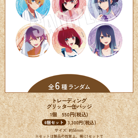
6
全
種 ランダム
トレーディング
グリッター缶バッジ
1個 550円(税込)
3,300円(税込)
6個セット
サイズ: 約56mm
※セットは製品の性質上、稀に1セットで