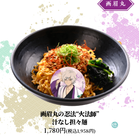
画眉丸の忍法“火法師”
汁なし担々麺
1,780円
(税込1,958円)