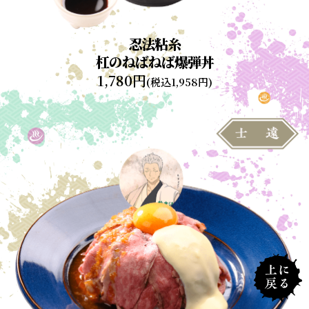
忍法粘糸
杠のねばねば爆弾丼
1,780円
(税込1,958円)