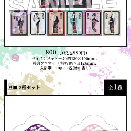
800円
(税込880円)
サイズ：パッケージ/約130×100mm、
特典ブロマイド/約W89×H126mm、
入浴剤：20g×2包(檜の香り)
豆皿 2種セット