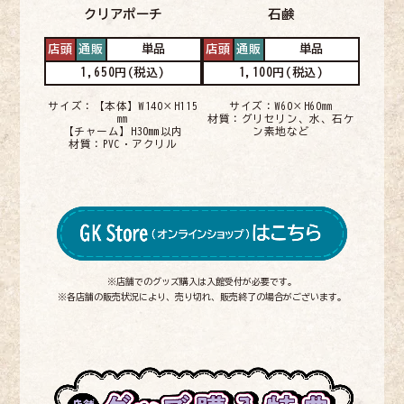
クリアポーチ
石鹸
店頭
通販
単品
店頭
通販
単品
1,650円(税込)
1,100円(税込)
サイズ：【本体】W140×H115
サイズ：W60×H60㎜
㎜
材質：グリセリン、水、石ケ
【チャーム】H30mm以内
ン素地など
材質：PVC・アクリル
※店舗でのグッズ購入は入館受付が必要です。
※各店舗の販売状況により、売り切れ、販売終了の場合がございます。