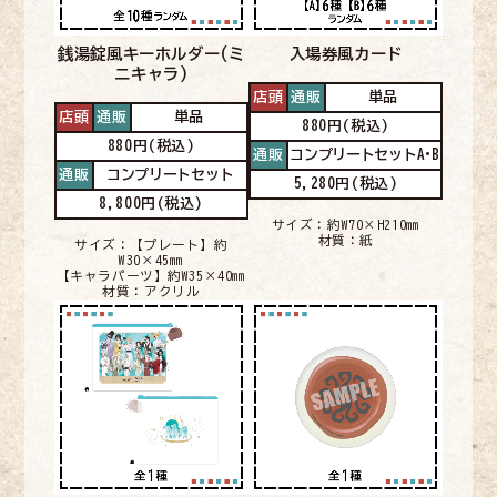
銭湯錠風キーホルダー
(ミ
入場券風カード
ニキャラ)
店頭
通販
単品
店頭
通販
単品
880円(税込)
880円(税込)
通販
コンプリートセットA•B
通販
コンプリートセット
5,280円(税込)
8,800円(税込)
サイズ：約W70×H210㎜
材質：紙
サイズ：【プレート】約
W30×45㎜
【キャラパーツ】約W35×40㎜
材質：アクリル