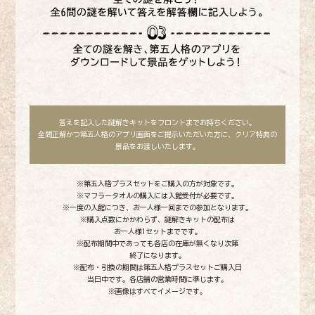
答えを記入した謎解きキットをフロントまでお持ちください。
全問正解かつ第五人格のアプリ画面をご提示いただいた方に、
クリア特典の
景品をお渡しいたします。
※第五人格プラスセットをご購入の方が対象です。
※マフラータオルの購入には入館受付が必要です。
※一度の入館につき、お一人様一回までの参加となります。
※購入点数にかかわらず、謎解きキットの配布は
お一人様1セットまでです。
※配布期間中であっても各店の在庫が無くなり次第
終了になります。
※配布・引換の期間は第五人格プラスセットご購入日
当日中です。
各店舗の営業時間に準じます。
※画像はすべてイメージです。