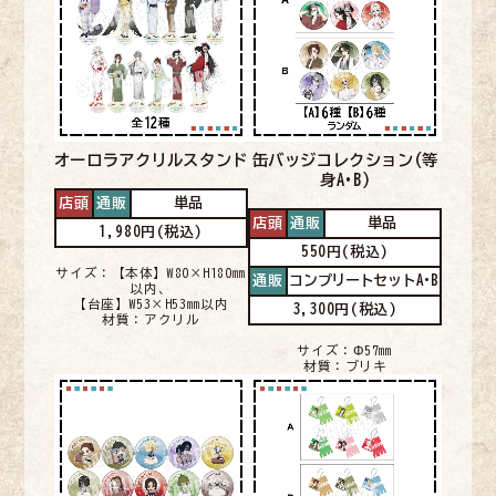
オーロラアクリルスタンド
缶バッジコレクション
(等
身A•B)
店頭
通販
単品
店頭
通販
単品
1,980円(税込)
550円(税込)
サイズ：【本体】W80×H180㎜
通販
コンプリートセットA•B
以内、
【台座】W53×H53㎜以内
3,300円(税込)
材質：アクリル
サイズ：Φ57㎜
材質：ブリキ