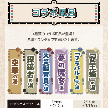
6種類のコラボ風呂が登場！
各期間ランダムで実施いたします。
7/9
7/16
(木)
(木)
コラボ風呂スケジュール
～7/12
～7/18
(日)
(土)