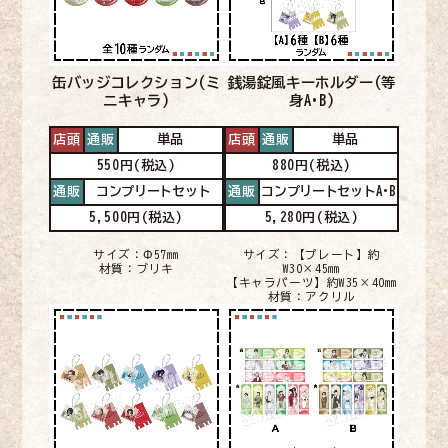
缶バッジコレクション
(ミ
銭湯錠風キーホルダー
(等
ニキャラ)
身A•B)
店頭
通販
単品
店頭
通販
単品
550円(税込)
880円(税込)
通販
コンプリートセット
通販
コンプリートセットA•B
5,500円(税込)
5,280円(税込)
サイズ：Φ57㎜
サイズ：【プレート】約
材質：ブリキ
W30×45㎜
【キャラパーツ】約W35×40㎜
材質：アクリル