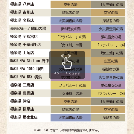
極楽湯 八戸店
空軍の湯
「女王蜂」の湯
極楽湯 古川店
探鉱者の湯
空軍の湯
極楽湯 名取店
火災調査員の湯
探鉱者の湯
鷹山の湯
夢の魔女の湯
火災調査員の湯
極楽湯グループ
極楽湯 宇都宮店
「フラバルー」の湯
夢の魔女の湯
極楽湯 千葉稲毛店
「女王蜂」の湯
「フラバルー」の湯
極楽湯 上尾店
空軍の湯
「女王蜂」の湯
RAKU SPA Station 府中
探鉱者の湯
空軍の湯
RAKU SPA 1010 神田
火災調査員の湯
探鉱者の湯
スクロールできます
RAKU SPA BAY 横浜
夢の魔女の湯
火災調査員の湯
極楽湯 三島店
「フラバルー」の湯
夢の魔女の湯
極楽湯 豊橋店
「女王蜂」の湯
「フラバルー」の湯
極楽湯 津店
空軍の湯
「女王蜂」の湯
極楽湯 槇尾店
探鉱者の湯
空軍の湯
極楽湯 堺泉北店
火災調査員の湯
探鉱者の湯
※RAKU CAFEではコラボ風呂の実施はありません。