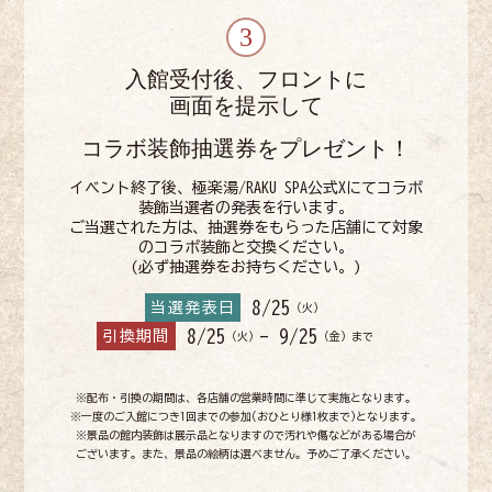
入館受付後、フロントに
画面を提示して
コラボ装飾抽選券をプレゼント！
イベント終了後、極楽湯/RAKU SPA公式Xにてコラボ
装飾当選者の発表を行います。
ご当選された方は、抽選券をもらった店舗にて対象
のコラボ装飾と交換ください。
(必ず抽選券をお持ちください。)
8/25
当選発表日
（火）
8/25
- 9/25
引換期間
（火）
（金）まで
※配布・引換の期間は、各店舗の営業時間に準じて実施となります。
※一度のご入館につき1回までの参加(おひとり様1枚まで)となります。
※景品の館内装飾は展示品となりますので汚れや傷などがある場合が
ございます。
また、景品の絵柄は選べません。予めご了承ください。